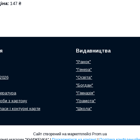
іна:
147 ₴
я
Видавництва
"Ранок"
"Генеза"
2026
"Освіта"
"Богдан"
тература
"Гімназія"
роби з картону
"Грамота"
ласи і контурні карти
"Школа"
Сайт створений на маркетплейсі
Prom.ua
Інтернет-магазин "КНИЖЕЧКА" |
Поскаржитися на контент
|
Політика конфіденційн