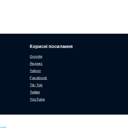
Корисні посилання
Google
Яндекс
Yahoo
Facebook
Tik-Tok
Twitter
YouTube
ості