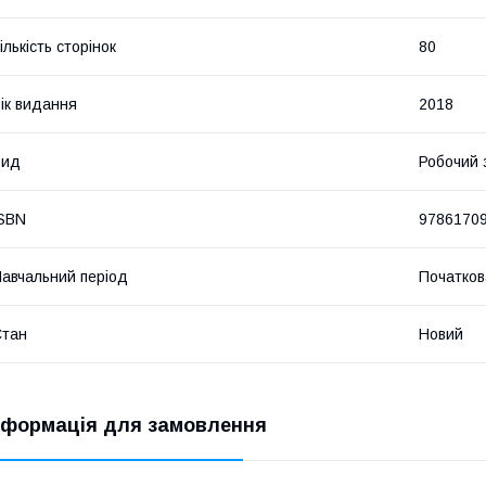
ількість сторінок
80
ік видання
2018
Вид
Робочий 
SBN
9786170
авчальний період
Початков
Стан
Новий
нформація для замовлення