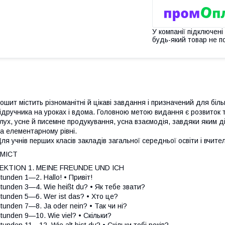
У компанії підключені
будь-який товар не п
ошит містить різноманітні й цікаві завдання і призначений для б
ідручника на уроках і вдома. Головною метою видання є розвиток т
лух, усне й писемне продукування, усна взаємодія, завдяки яким 
а елементарному рівні.
ля учнів перших класів закладів загальної середньої освіти і вчител
ЗМIСТ
EKTION 1. MEINE FREUNDE UND ICH
tunden 1—2. Hallo! • Привіт!
tunden 3—4. Wie heißt du? • Як тебе звати?
tunden 5—6. Wer ist das? • Хто це?
tunden 7—8. Ja oder nein? • Так чи ні?
tunden 9—10. Wie viel? • Скільки?
tunden 11—12. Wie alt bist du? • Скільки тобі років?