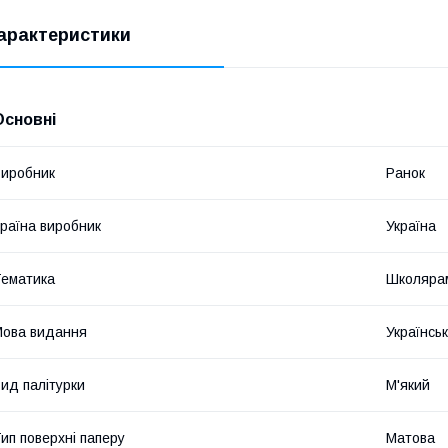
арактеристики
Основні
иробник
Ранок
раїна виробник
Україна
ематика
Школярам
ова видання
Українсь
ид палітурки
М'який
ип поверхні паперу
Матова