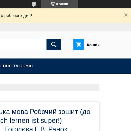
Кошик
го робочого дня!
Кошик
ЕННЯ ТА ОБМІН
ька мова Робочий зошит (до
ch lernen ist super!)
., Гоголєва Г.В. Ранок