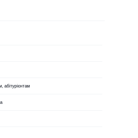
, абітурієнтам
ка