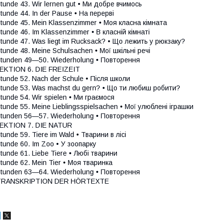
tunde 43. Wir lernen gut • Ми добре вчимось
tunde 44. In der Pause • На перерві
tunde 45. Mein Klassenzimmer • Моя класна кімната
tunde 46. Im Klassenzimmer • В класній кімнаті
tunde 47. Was liegt im Rucksack? • Що лежить у рюкзаку?
tunde 48. Meine Schulsachen • Мої шкільні речі
tunden 49—50. Wiederholung • Повторення
EKTION 6. DIE FREIZEIT
tunde 52. Nach der Schule • Після школи
tunde 53. Was machst du gern? • Що ти любиш робити?
tunde 54. Wir spielen • Ми граємося
tunde 55. Meine Lieblingsspielsachen • Мої улюблені іграшки
tunden 56—57. Wiederholung • Повторення
EKTION 7. DIE NATUR
tunde 59. Tiere im Wald • Тварини в лісі
tunde 60. Im Zoo • У зоопарку
tunde 61. Liebe Tiere • Любі тварини
tunde 62. Mein Tier • Моя тваринка
tunden 63—64. Wiederholung • Повторення
TRANSKRIPTION DER HÖRTEXTE