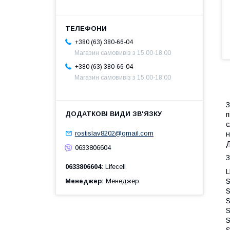
+380 (63) 380-66-04
Магазин самовивіз з 15.00-18.00
+380 (63) 380-66-04
Магазин самовивіз з 15.00-18.00
З
п
с
rostislav8202@gmail.com
н
Д
0633806604
0633806604
Lifecell
L
S
Менеджер
Менеджер
S
S
S
S
S