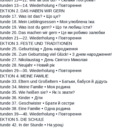
tunden 13—14. Wiederholung • Повторення
LEKTION 2. DAS HABEN WIR GERN
tunde 17. Was ist das? • Що це?
tunde 18. Mein Lieblingsessen • Моя улюблена їжа
tunde 19. Was isst du gern? • Що ти любиш їсти?
tunde 20. Das machen wir gern • Це ми робимо залюбки
tunden 21—22. Wiederholung • Повторення
LEKTION 3. FESTE UND TRADITIONEN
tunde 25. Geburtstag • День народження
tunde 26. Zum Geburtstag viel Glück! • З днем народження!
tunde 27. Nikolaustag • День Святого Миколая
tunde 28. Neujahr • Новий рік
tunden 29—30. Wiederholung • Повторення
EKTION 4. MEINE FAMILIE
tunde 33. Eltern und Großeltern • Батьки, бабуся й дідусь
tunde 34. Meine Familie • Моя родина
tunde 35. Wie heißen sie? • Як їх звати?
tunde 36. Kinder • Діти
tunde 37. Geschwister • Брати й сестри
tunde 38. Eine Familie • Одна родина
tunden 39—40. Wiederholung • Повторення
EKTION 5. DIE SCHULE
tunde 42. In der Stunde • На уроці