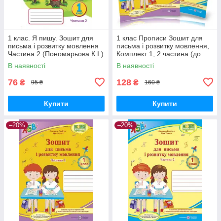
1 клас. Я пишу. Зошит для
1 клас Прописи Зошит для
письма і розвитку мовлення
письма і розвитку мовлення,
Частина 2 (Пономарьова К.І.)
Комплект 1, 2 частина (до
Оріон
Большакової), Грибчук Л. ПіП
В наявності
В наявності
76
128
₴
₴
95 ₴
160 ₴
Купити
Купити
–20%
–20%