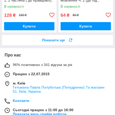
1, 2 частина ( до Кравцової),
мовлення Ч. 2 (до під.,
Сапун Г. ПІП
Кравцової) Сапун Г. ПіП
В наявності
В наявності
128
64
₴
₴
160 ₴
80 ₴
Купити
Купити
Показати ще
Про нас
96% позитивних з 341 відгука за рік
Працює з 22.07.2015
м. Київ
Гетьмана Павла Полуботька (Попудренко) 7а магазин
51, Київ, Україна
Контакти
Сьогодні працює з 11:00 до 16:00
Показати весь графік роботи