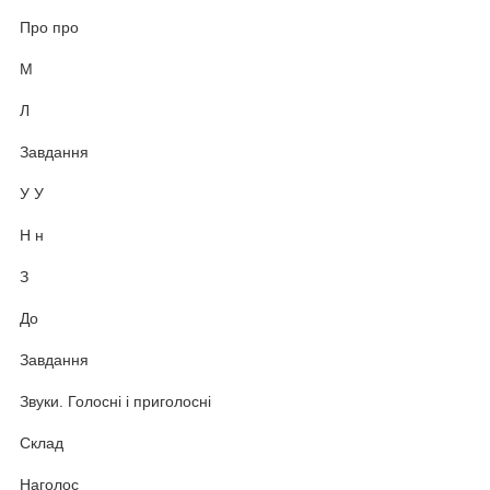
Про про
М
Л
Завдання
У У
Н н
З
До
Завдання
Звуки. Голосні і приголосні
Склад
Наголос