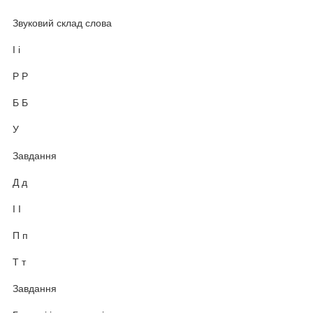
Звуковий склад слова
І і
Р Р
Б Б
У
Завдання
Д д
І І
П п
Т т
Завдання