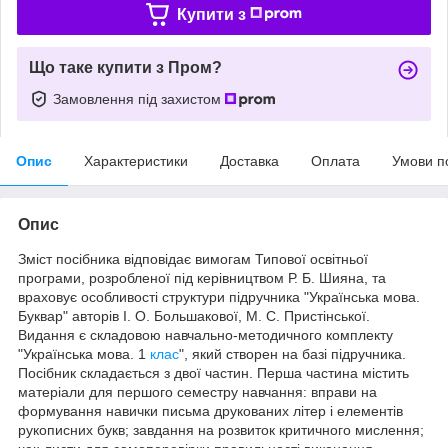
Купити з
Що таке купити з Пром?
Замовлення під захистом
Опис
Характеристики
Доставка
Оплата
Умови п
Опис
Зміст посібника відповідає вимогам Типової освітньої
програми, розробленої під керівництвом Р. Б. Шияна, та
враховує особливості структури підручника "Українська мова.
Буквар" авторів І. О. Большакової, М. С. Пристінської.
Видання є складовою навчально-методичного комплекту
"Українська мова. 1
клас
", який створен на базі підручника.
Посібник складається з двої частин. Перша частина містить
матеріали для першого семестру навчання: вправи на
формування навички письма друкованих літер і елементів
рукописних букв; завдання на розвиток критичного мислення;