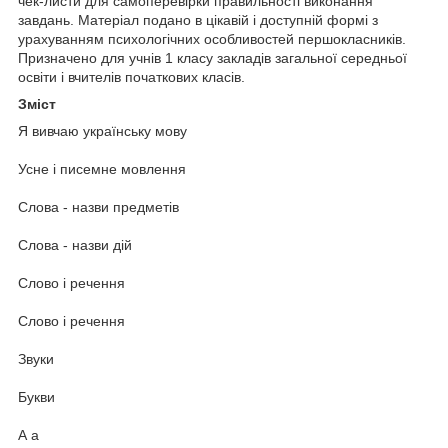
чек-листи для самоперевірки правильності виконання
завдань. Матеріал подано в цікавій і доступній формі з
урахуванням психологічних особливостей першокласників.
Призначено для учнів 1 класу закладів загальної середньої
освіти і вчителів початкових класів.
Зміст
Я вивчаю українську мову
Усне і писемне мовлення
Слова - назви предметів
Слова - назви дій
Слово і речення
Слово і речення
Звуки
Букви
А а