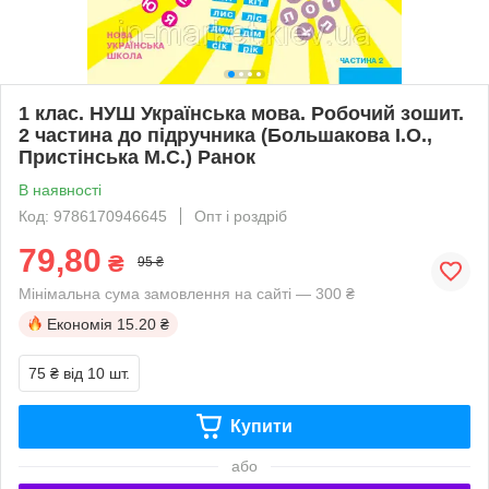
1 клас. НУШ Українська мова. Робочий зошит.
2 частина до підручника (Большакова І.О.,
Пристінська М.С.) Ранок
В наявності
Код: 9786170946645
Опт і роздріб
79,80
₴
95 ₴
Мінімальна сума замовлення на сайті — 300 ₴
Економія
15.20 ₴
75 ₴
від 10 шт.
Купити
або