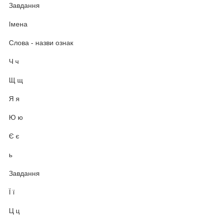
Завдання
Імена
Слова - назви ознак
Ч ч
Щ щ
Я я
Ю ю
Є є
ь
Завдання
Ї ї
Ц ц