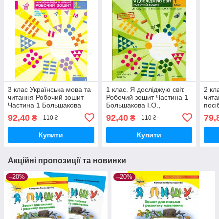
3 клас Українська мова та
1 клас. Я досліджую світ.
2 кл
читання Робочий зошит
Робочий зошит Частина 1
чита
Частина 1 Большакова
Большакова І.О.,
посі
І.О., Пристінська М.С.
Пристінська М.С. Ранок
Боль
92,40
92,40
79,
₴
₴
110 ₴
110 ₴
Ранок
Прис
Купити
Купити
Акційні пропозиції та новинки
–20%
–20%