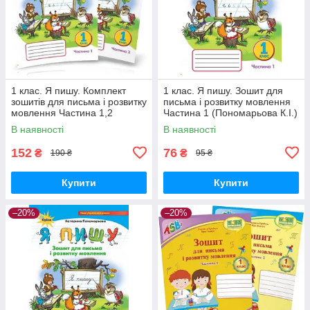
1 клас. Я пишу. Комплект
1 клас. Я пишу. Зошит для
зошитів для письма і розвитку
письма і розвитку мовлення
мовлення Частина 1,2
Частина 1 (Пономарьова К.І.)
(Пономарьова К.І.) Оріон
Оріон
В наявності
В наявності
152
76
₴
₴
190 ₴
95 ₴
Купити
Купити
–20%
–20%