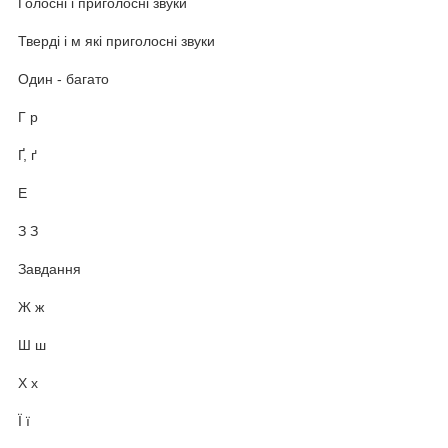
Голосні і приголосні звуки
Тверді і м які приголосні звуки
Один - багато
Г р
Ґ, ґ
Е
З З
Завдання
Ж ж
Ш ш
Х х
Ї ї