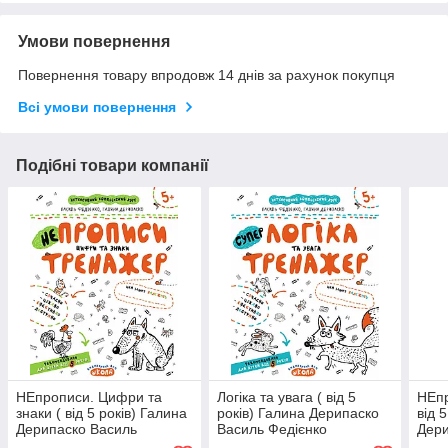
Умови повернення
Повернення товару впродовж 14 днів за рахунок покупця
Всі умови повернення
Подібні товари компанії
НЕпрописи. Цифри та
Логіка та увага ( від 5
НЕпр
знаки ( від 5 років) Галина
років) Галина Дерипаско
від 
Дерипаско Василь
Василь Федієнко
Дери
Федієнко Серiя:Тренажер
Серiя:Тренажер 5+
Феді