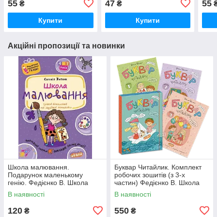
55
47
55
₴
₴
5+
5+
Купити
Купити
Акційні пропозиції та новинки
Школа малювання.
Буквар Читайлик. Комплект
Подарунок маленькому
робочих зошитів (з 3-х
генію. Федієнко В. Школа
частин) Федієнко В. Школа
В наявності
В наявності
120
550
₴
₴