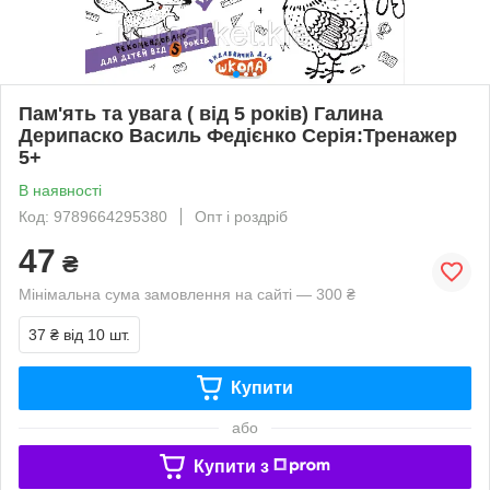
Пам'ять та увага ( від 5 років) Галина
Дерипаско Василь Федієнко Серiя:Тренажер
5+
В наявності
Код: 9789664295380
Опт і роздріб
47
₴
Мінімальна сума замовлення на сайті — 300 ₴
37 ₴
від 10 шт.
Купити
або
Купити з