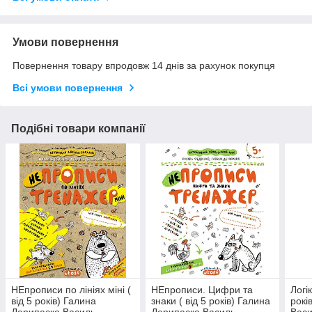
Умови повернення
Повернення товару впродовж 14 днів за рахунок покупця
Всі умови повернення
Подібні товари компанії
НЕпрописи по лініях міні (
НЕпрописи. Цифри та
Логік
від 5 років) Галина
знаки ( від 5 років) Галина
рокі
Дерипаско Василь
Дерипаско Василь
Васи