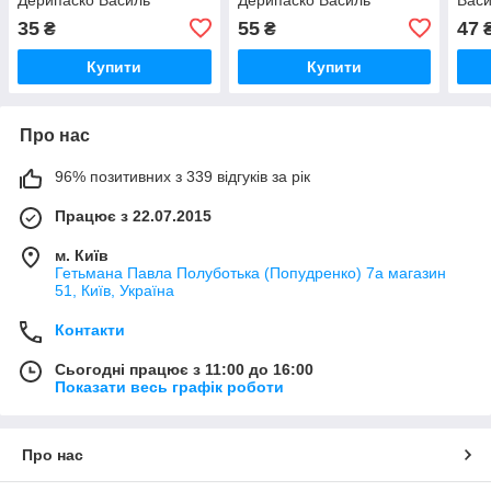
Федієнко Серiя:Тренажер
Федієнко Серiя:Тренажер
Серi
35
55
47
₴
₴
5+
5+
Купити
Купити
Про нас
96% позитивних з 339 відгуків за рік
Працює з 22.07.2015
м. Київ
Гетьмана Павла Полуботька (Попудренко) 7а магазин
51, Київ, Україна
Контакти
Сьогодні працює з 11:00 до 16:00
Показати весь графік роботи
Про нас