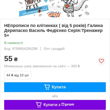
НЕпрописи по клітинках ( від 5 років) Галина
Дерипаско Василь Федієнко Серiя:Тренажер
5+
В наявності
Код: 9789664295298
Опт і роздріб
55
₴
Мінімальна сума замовлення на сайті — 300 ₴
44 ₴
від 10 шт.
Купити
або
Купити з