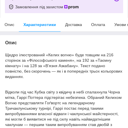
Замовлення під захистом
Опис
Характеристики
Доставка
Оплата
Умови 
Опис
Щедро ілюстрований «Келих вогню» буде товщим на 216
сторінок за «Філософського каменя», на 192 за «Таємну
кімнату» і на 128 за «В’язня Азкабану». Текст подано
повністю, без скорочень — як і в попередніх трьох кольорових
виданнях.
Відколи під час Кубка світу з квідичу в небі спалахнула Чорна
мітка, Гаррі Поттера підстерігає небезпека. Обраний Келихом
Вогню представляти Гоґвортс на легендарному
Тричаклунському турнірі, Гаррі постає перед такими
випробуваннями власної відваги і чаклунської майстерності,
які могли б виявитися не під силу навіть найвидатнішим
чаклунам — першим таким випробуванням став двобій з