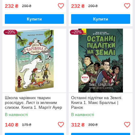
232
232
₴
₴
290 ₴
290 ₴
Купити
Купити
–20%
–20%
Школа чарівних тварин
Останні підлітки на Землі.
розслідує. Лист із зеленим
Книга 1. Макс Бралльє |
слизом. Книга 1. Маргіт Ауер
Ранок
Ранок
В наявності
В наявності
140
312
₴
₴
175 ₴
390 ₴