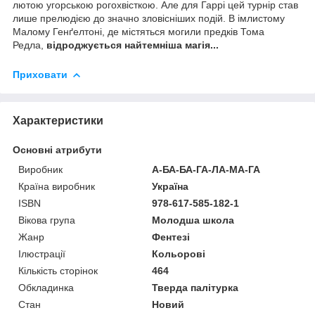
лютою угорською рогохвісткою. Але для Гаррі цей турнір став
лише прелюдією до значно зловісніших подій. В імлистому
Малому Генґелтоні, де містяться могили предків Тома
Редла,
відроджується найтемніша магія...
Приховати
Характеристики
Основні атрибути
Виробник
А-БА-БА-ГА-ЛА-МА-ГА
Країна виробник
Україна
ISBN
978-617-585-182-1
Вікова група
Молодша школа
Жанр
Фентезі
Ілюстрації
Кольорові
Кількість сторінок
464
Обкладинка
Тверда палітурка
Стан
Новий