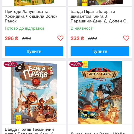
Пригоди Лапунчика та
Банда Піратів Історія з
Хрюндика Людмила Волок
діамантом Книга 3
Ранок
Парашини-Дени Д. Дюпен О.
Ранок
Готово до відправки
В наявності
296
232
₴
₴
370 ₴
290 ₴
Купити
Купити
–20%
–20%
Банда піратів Таємничий
острів Парашини-Дени Д.
Лицар-дракон Вогонь! Кайл