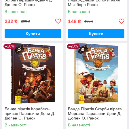
Дюпен О. Ранок
Мьюборн Ранок
В наявності
В наявності
232
148
₴
₴
290 ₴
185 ₴
Купити
Купити
–20%
–20%
Банда піратів Корабель-
Банда Піратів Скарби пірата
привид Парашини-Дени Д.
Моргана Парашини-Дени Д,
Дюпен О. Ранок
Дюпен О. Ранок
В наявності
В наявності