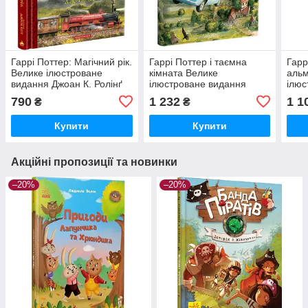
Гаррі Поттер: Магічний рік.
Гаррі Поттер і таємна
Гарр
Велике ілюстроване
кімната Велике
альм
видання Джоан К. Ролінґ
ілюстроване видання
ілюс
А-БА-БА-ГА-ЛА-МА-ГА
Джоан Ролінґ А-БА-БА-ГА-
Джоа
790
1 232
1 1
₴
₴
ЛА-МА-ГА
ЛА-
Купити
Купити
Акційні пропозиції та новинки
–20%
–20%