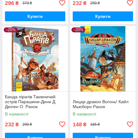
296
232
₴
₴
370 ₴
290 ₴
Купити
Купити
–20%
–20%
Банда піратів Таємничий
острів Парашини-Дени Д.
Лицар-дракон Вогонь! Кайл
Дюпен О. Ранок
Мьюборн Ранок
В наявності
В наявності
232
148
₴
₴
290 ₴
185 ₴
Купити
Купити