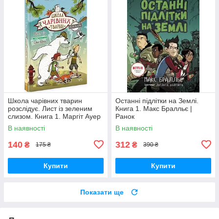
Школа чарівних тварин
Останні підлітки на Землі.
розслідує. Лист із зеленим
Книга 1. Макс Бралльє |
слизом. Книга 1. Маргіт Ауер
Ранок
Ранок
В наявності
В наявності
140
312
₴
₴
175 ₴
390 ₴
Купити
Купити
Показати ще