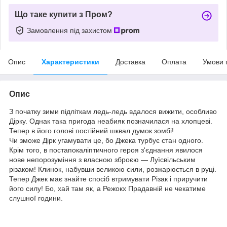
Що таке купити з Пром?
Замовлення під захистом
Опис
Характеристики
Доставка
Оплата
Умови 
Опис
З початку зими підліткам ледь-ледь вдалося вижити, особливо
Дірку. Однак така пригода неабияк позначилася на хлопцеві.
Тепер в його голові постійний шквал думок зомбі!
Чи зможе Дірк угамувати це, бо Джека турбує стан одного.
Крім того, в постапокаліптичного героя з'єднання явилося
нове непорозуміння з власною зброєю — Луїсвільським
різаком! Клинок, набувши великою сили, розжарюється в руці.
Тепер Джек має знайте спосіб втримувати Різак і приручити
його силу! Бо, хай там як, а Режокх Прадавній не чекатиме
слушної години.