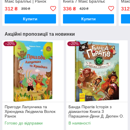
Макс Бралльє | Ранок
Книга 7 Макс Бралльє
Макс
Ранок
312
336
312
₴
₴
390 ₴
420 ₴
Купити
Купити
Акційні пропозиції та новинки
–20%
–20%
Пригоди Лапунчика та
Банда Піратів Історія з
Хрюндика Людмила Волок
діамантом Книга 3
Ранок
Парашини-Дени Д. Дюпен О.
Ранок
Готово до відправки
В наявності