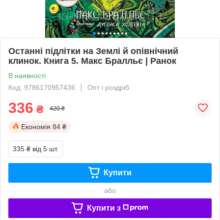
Останні підлітки на Землі й опівнічний
клинок. Книга 5. Макс Бралльє | Ранок
В наявності
Код: 9786170957436
Опт і роздріб
336
₴
420 ₴
Економія
84 ₴
335 ₴
від 5 шт.
Купити
або
Купити з