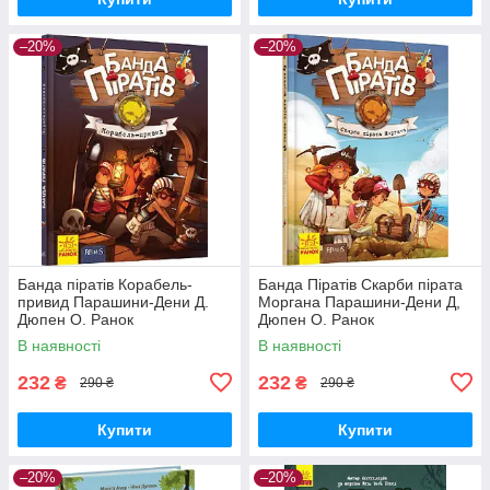
–20%
–20%
Банда піратів Корабель-
Банда Піратів Скарби пірата
привид Парашини-Дени Д.
Моргана Парашини-Дени Д,
Дюпен О. Ранок
Дюпен О. Ранок
В наявності
В наявності
232
232
₴
₴
290 ₴
290 ₴
Купити
Купити
–20%
–20%