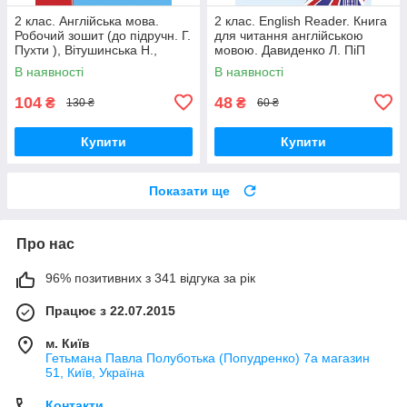
2 клас. Англійська мова.
2 клас. English Reader. Книга
Робочий зошит (до підручн. Г.
для читання англійською
Пухти ), Вітушинська Н.,
мовою. Давиденко Л. ПіП
Косован О. ПІП
В наявності
В наявності
104
48
₴
₴
130 ₴
60 ₴
Купити
Купити
Показати ще
Про нас
96% позитивних з 341 відгука за рік
Працює з 22.07.2015
м. Київ
Гетьмана Павла Полуботька (Попудренко) 7а магазин
51, Київ, Україна
Контакти