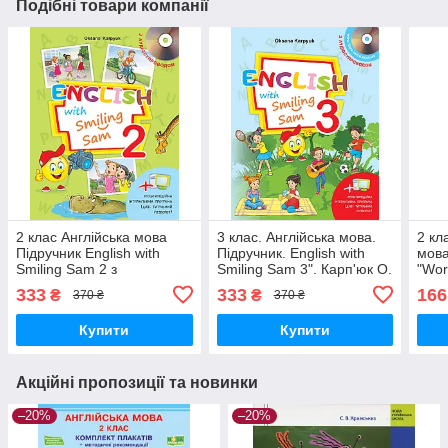
Подібні товари компанії
2 клас Англійська мова
3 клас. Англійська мова.
2 кл
Підручник English with
Підручник. English with
мова
Smiling Sam 2 з
Smiling Sam 3". Карп'юк О.
"Wor
аудіосупроводом Карпюк
Лібра Терра
вивч
333
333
166
₴
₴
370 ₴
370 ₴
О. Лібра Терра
Тер
Купити
Купити
Акційні пропозиції та новинки
–20%
–20%