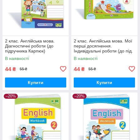
2 клас. Англійська мова.
2 клас. Англійська мова. Мої
Діагностичні роботи (до
перші досягнення.
підручника Карпюк)
Індивідуальні роботи (до під.
Башкірова О. Підручники і
Карпюк) Доценко І.Євчук О.
В наявності
В наявності
посібники
ПіП
44
44
₴
₴
55 ₴
55 ₴
Купити
Купити
–20%
–20%