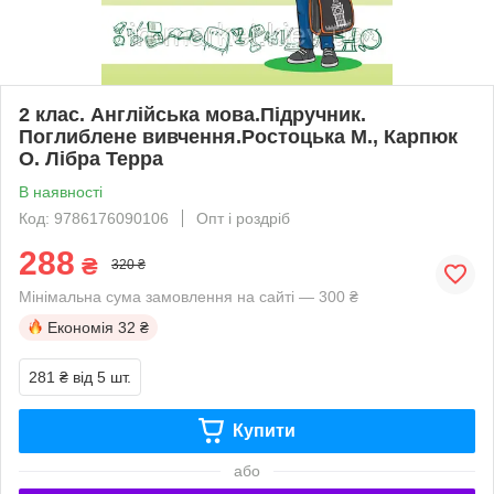
2 клас. Англійська мова.Підручник.
Поглиблене вивчення.Ростоцька М., Карпюк
О. Лібра Терра
В наявності
Код: 9786176090106
Опт і роздріб
288
₴
320 ₴
Мінімальна сума замовлення на сайті — 300 ₴
Економія
32 ₴
281 ₴
від 5 шт.
Купити
або