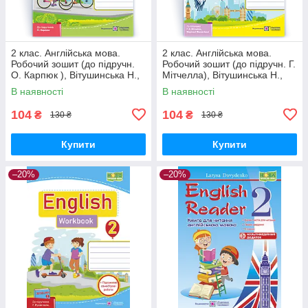
2 клас. Англійська мова.
2 клас. Англійська мова.
Робочий зошит (до підручн.
Робочий зошит (до підручн. Г.
О. Карпюк ), Вітушинська Н.,
Мітчелла), Вітушинська Н.,
Косован О. ПІП
Косован О. ПІП
В наявності
В наявності
104
104
₴
₴
130 ₴
130 ₴
Купити
Купити
–20%
–20%