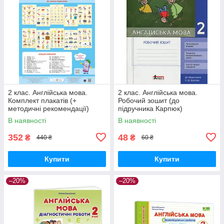
2 клас. Англійська мова.
2 клас. Англійська мова.
Комплект плакатів (+
Робочий зошит (до
методичні рекомендації)
підручника Карпюк)
Косован О. ПіП
Крамських С. В. Літера
В наявності
В наявності
352
48
₴
₴
440 ₴
60 ₴
Купити
Купити
–20%
–20%