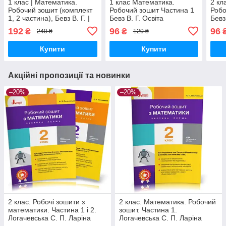
1 клас | Математика.
1 клас Математика.
2 кл
Робочий зошит (комплект
Робочий зошит Частина 1
Робо
1, 2 частина), Бевз В. Г. |
Бевз В. Г. Освіта
Бевз
Освіта
192
96
96
₴
₴
240 ₴
120 ₴
Купити
Купити
Акційні пропозиції та новинки
–20%
–20%
2 клас. Робочі зошити з
2 клас. Математика. Робочий
математики. Частина 1 і 2.
зошит. Частина 1.
Логачевська С. П. Ларіна
Логачевська С. П. Ларіна
О.В., Літера
О.В., Літера