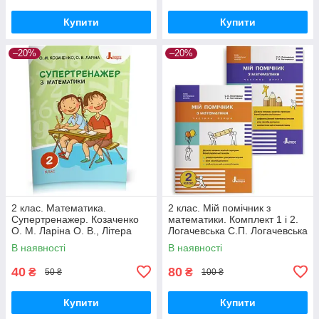
Купити
Купити
–20%
–20%
2 клас. Математика.
2 клас. Мій помічник з
Супертренажер. Козаченко
математики. Комплект 1 і 2.
О. М. Ларіна О. В., Літера
Логачевська С.П. Логачевська
Т.А. Літера
В наявності
В наявності
40
80
₴
₴
50 ₴
100 ₴
Купити
Купити