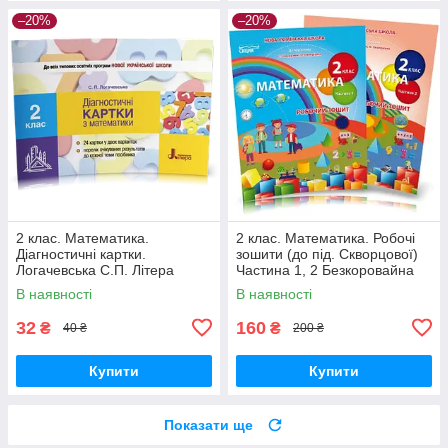
–20%
–20%
2 клас. Математика.
2 клас. Математика. Робочі
Діагностичні картки.
зошити (до під. Скворцової)
Логачевська С.П. Літера
Частина 1, 2 Безкоровайна
О.В. Сиция
В наявності
В наявності
32
160
₴
₴
40 ₴
200 ₴
Купити
Купити
Показати ще