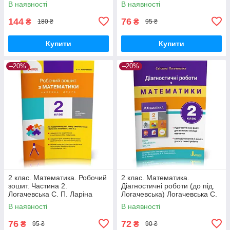
В наявності
В наявності
144
76
₴
₴
180 ₴
95 ₴
Купити
Купити
–20%
–20%
2 клас. Математика. Робочий
2 клас. Математика.
зошит. Частина 2.
Діагностичні роботи (до під.
Логачевська С. П. Ларіна
Логачевська) Логачевська С.
О.В., Літера
П. Літера
В наявності
В наявності
76
72
₴
₴
95 ₴
90 ₴