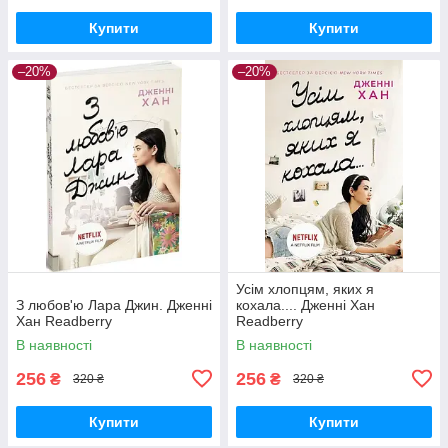
Купити
Купити
–20%
–20%
Усім хлопцям, яких я
З любов'ю Лара Джин. Дженні
кохала.... Дженні Хан
Хан Readberry
Readberry
В наявності
В наявності
256
256
₴
₴
320 ₴
320 ₴
Купити
Купити