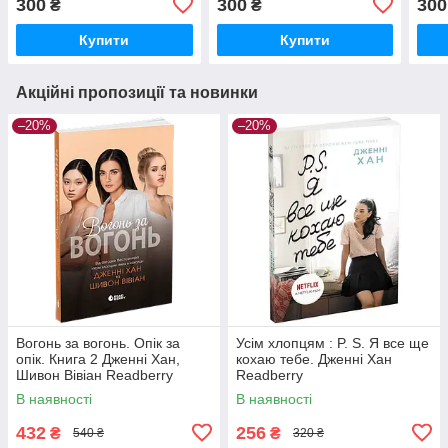
300
300
300
₴
₴
Купити
Купити
Акційні пропозиції та новинки
–20%
–20%
Вогонь за вогонь. Опік за
Усім хлопцям : P. S. Я все ще
опік. Книга 2 Дженні Хан,
кохаю тебе. Дженні Хан
Шивон Вівіан Readberry
Readberry
В наявності
В наявності
432
256
₴
₴
540 ₴
320 ₴