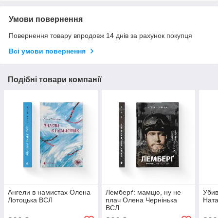
Умови повернення
Повернення товару впродовж 14 днів за рахунок покупця
Всі умови повернення
Подібні товари компанії
Ангели в намистах Олена
Лемберґ: мамцю, ну не
Убив
Лотоцька ВСЛ
плач Олена Чернінька
Нат
ВСЛ