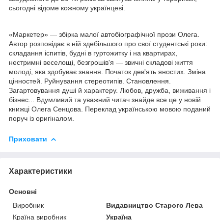
сьогодні відоме кожному українцеві.
«Маркетер» — збірка малої автобіографічної прози Олега.
Автор розповідає в ній здебільшого про свої студентські роки:
складання іспитів, будні в гуртожитку і на квартирах,
нестримні веселощі, безгрошів'я — звичні складові життя
молоді, яка здобуває знання. Початок дев'ять яностих. Зміна
цінностей. Руйнування стереотипів. Становлення.
Загартовування душі й характеру. Любов, дружба, виживання і
бізнес... Вдумливий та уважний читач знайде все це у новій
книжці Олега Сенцова. Переклад українською мовою поданий
поруч із оригіналом.
Приховати
Характеристики
Основні
Виробник
Видавництво Старого Лева
Країна виробник
Україна