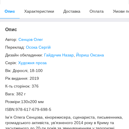
Опис
Характеристики
Доставка
Оплата
Умови п
Опис
Автор:
Сенцов Олег
Переклад:
Осока Сергій
Дизайн обкладинки:
Гайдучик Назар
,
Йориш Оксана
Серія:
Художня проза
Вік: Дорослі, 18-100
Рік видання: 2019
К-ть сторінок: 376
Вага: 382 г
Розміри:130x200 мм
ISBN:978-617-679-698-5
Ім’я Олега Сенцова, кінорежисера, сценариста, письменника,
громадського активіста, ув’язненого 2014 року в Криму та
засудженого до 20-ти років за звинуваченням у тероризмі,