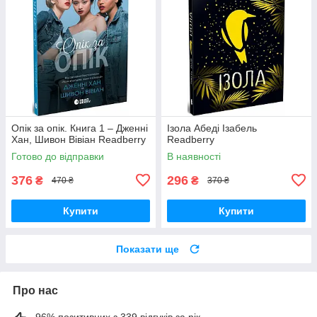
Опік за опік. Книга 1 – Дженні
Ізола Абеді Ізабель
Хан, Шивон Вівіан Readberry
Readberry
Готово до відправки
В наявності
376
296
₴
₴
470 ₴
370 ₴
Купити
Купити
Показати ще
Про нас
96% позитивних з 339 відгуків за рік