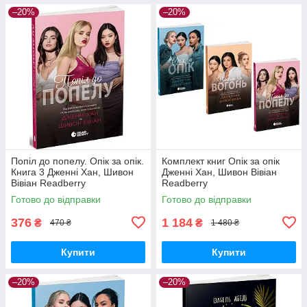
–20%
–20%
Попіл до попелу. Опік за опік.
Комплект книг Опік за опік
Книга 3 Дженні Хан, Шивон
Дженні Хан, Шивон Вівіан
Вівіан Readberry
Readberry
Готово до відправки
Готово до відправки
376
1 184
₴
₴
470 ₴
1 480 ₴
Купити
Купити
–20%
–20%