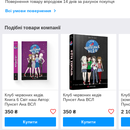
Повернення товару впродовж 14 днів за рахунок покупця
Всі умови повернення
Подібні товари компанії
Клуб червоних кедів.
Клуб червоних кедів
Клуб
Книга 6 Світ наш Автор:
Пунсет Ана ВСЛ
(ком
Пунсет Ана ВСЛ
Пун
350
350
2 1
₴
₴
Купити
Купити