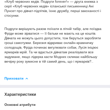
«Клуб червоних кедів. Подруги forever!» — друга книжка з
серії «Клуб червоних кедів» іспанської письменниці Ані
Пунсет про дівчат-підлітків, їхню дружбу, перші закоханості і
стосунки.
Подруги вирішують разом поїхати в літній табір, але поїздка
Фріди може зірватися — її батьки не мають на це коштів.
Дівчата не можуть цього допустити, тож беруться заробляти
гроші самотужки. Березня відкриває онлайн-крамничку
солодощів, Фріда починає вигулювати собак, Лусія ініціює
ярмарків мрій. Та чи вдасться дівчатам реалізувати все
задумане, якщо лідерка касти Модних скликає найбільшу
вечірку року зумисне в тій самий день, що і ярмарків?..
Приховати
Характеристики
Основні атрибути