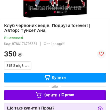
Клуб червоних кедів. Подруги forever! |
Автор: Пунсет Ана
В наявності
Код: 9786176795551
Опт і роздріб
350
₴
315 ₴
від 3 шт.
Купити
або
Купити з
Що таке купити з Пром?