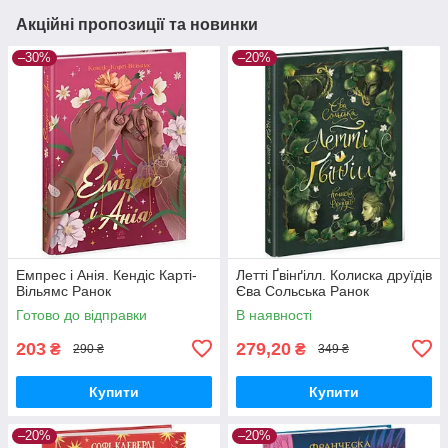
Акційні пропозиції та новинки
–30%
–20%
Емпрес і Анія. Кендіс Карті-
Летті Ґвінґілл. Колиска друїдів
Вільямс Ранок
Єва Сольська Ранок
Готово до відправки
В наявності
203
279,20
₴
₴
290 ₴
349 ₴
Купити
Купити
–20%
–20%