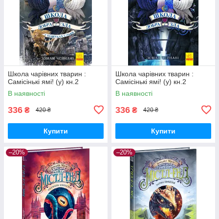
Школа чарівних тварин :
Школа чарівних тварин :
Самісінькі ямі! (у) кн.2
Самісінькі ямі! (у) кн.2
В наявності
В наявності
336
336
₴
₴
420 ₴
420 ₴
Купити
Купити
–20%
–20%