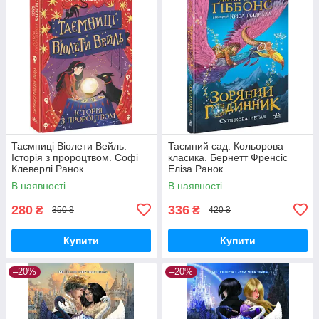
Таємниці Віолети Вейль.
Таємний сад. Кольорова
Історія з пророцтвом. Софі
класика. Бернетт Френсіс
Клеверлі Ранок
Еліза Ранок
В наявності
В наявності
280
336
₴
₴
350 ₴
420 ₴
Купити
Купити
–20%
–20%