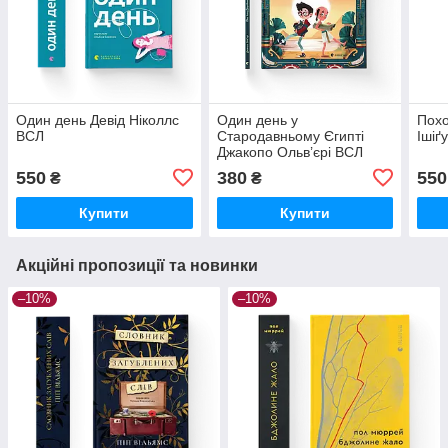
Один день Девід Ніколлс
Один день у
Похо
ВСЛ
Стародавньому Єгипті
Ішіґ
Джакопо Ольв’єрі ВСЛ
550
380
550
₴
₴
Купити
Купити
Акційні пропозиції та новинки
–10%
–10%