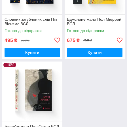
Словник загублених слів Піп
Бджолине жало Пол Мюррей
Вільямс ВСЛ
ВСЛ
Готово до відправки
Готово до відправки
495
675
₴
₴
550 ₴
750 ₴
Купити
Купити
–10%
Баумґартнер Пол Остер ВСЛ