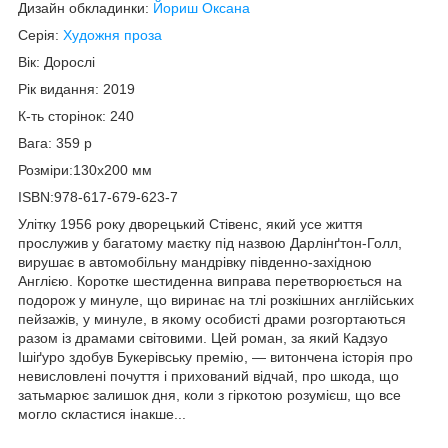
Дизайн обкладинки:
Йориш Оксана
Серія:
Художня проза
Вік: Дорослі
Рік видання: 2019
К-ть сторінок: 240
Вага: 359 р
Розміри:130x200 мм
ISBN:978-617-679-623-7
Улітку 1956 року дворецький Стівенс, який усе життя
прослужив у багатому маєтку під назвою Дарлінґтон-Голл,
вирушає в автомобільну мандрівку південно-західною
Англією. Коротке шестиденна виправа перетворюється на
подорож у минуле, що виринає на тлі розкішних англійських
пейзажів, у минуле, в якому особисті драми розгортаються
разом із драмами світовими. Цей роман, за який Кадзуо
Ішіґуро здобув Букерівську премію, — витончена історія про
невисловлені почуття і прихований відчай, про шкода, що
затьмарює залишок дня, коли з гіркотою розумієш, що все
могло скластися інакше...