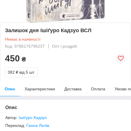
Залишок дня Ішіґуро Кадзуо ВСЛ
Немає в наявності
Код: 9786176796237
Опт і роздріб
450
₴
382 ₴
від 5 шт.
Опис
Характеристики
Доставка
Оплата
Умови п
Опис
Автор:
Ішіґуро Кадзуо
Переклад:
Ганна Лелів