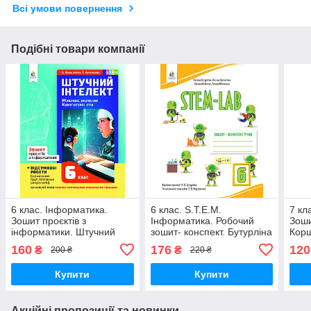
Всі умови повернення
Подібні товари компанії
6 клас. Інформатика.
6 клас. S.T.E.M.
7 кл
Зошит проєктів з
Інформатика. Робочий
Зоши
інформатики. Штучний
зошит- конспект. Бутурліна
Корш
інтелект. Машинне
О.В. Освіта
160
176
120
₴
₴
200 ₴
220 ₴
навчання. Комп’ютерні
ігри. Коршунова О.В.
Купити
Купити
Освіта
Акційні пропозиції та новинки