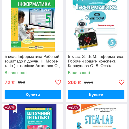
5 клас Інформатика Робочий
5 клас. S.T.E.M. Інформатика.
зошит (до підручн. Н. Морзе
Робочий зошит- конспект.
та ін.) + наліпки Антонова О.,
Коршунова О. В. Освіта
Мартинюк С. ПіП
В наявності
В наявності
72
200
₴
₴
90 ₴
250 ₴
Купити
Купити
–20%
–20%