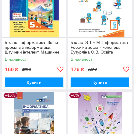
5 клас. Інформатика. Зошит
5 клас. S.T.E.M. Інформатика.
проєктів з інформатики.
Робочий зошит- конспект.
Штучний інтелект. Машинне
Бутурліна О.В. Освіта
навчання. Комп’ютерні ігри.
В наявності
В наявності
Коршунова О.В. Освіта
160
176
₴
₴
200 ₴
220 ₴
Купити
Купити
–16%
–8%