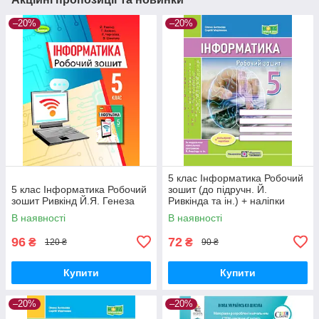
–20%
–20%
5 клас Інформатика Робочий
5 клас Інформатика Робочий
зошит (до підручн. Й.
зошит Ривкінд Й.Я. Генеза
Ривкінда та ін.) + наліпки
Антонова О., Мартинюк С.
В наявності
В наявності
ПіП
96
72
₴
₴
120 ₴
90 ₴
Купити
Купити
–20%
–20%