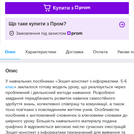
Купити з
Що таке купити з Пром?
Замовлення під захистом
Опис
Характеристики
Доставка
Оплата
Умови п
Опис
У навчальних посібниках «Зошит-конспект з інформатики. 5-6
клас
» заклалося готову модель уроку, що реалізується через
проблемний і діяльнісний методи навчання. Розроблені
завдання передбачають розвиток навичок самостійного
здобуття знань, колективної співпраці та комунікації, а також
тісно пов'язані з повсякденним життям учнів. Особливістю
посібників є англомовний словничок із ключовими словами до
шкірного уроку. Більшість навчального матеріалу подана
графічно й відрізняється високою якістю сучасних ілюстрацій.
Зошит-конспект з інформатики призначений для вивчення та