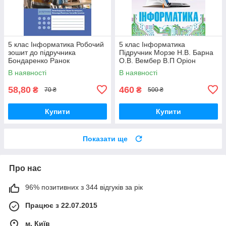
5 клас Інформатика Робочий
5 клас Інформатика
зошит до підручника
Підручник Морзе Н.В. Барна
Бондаренко Ранок
О.В. Вембер В.П Оріон
В наявності
В наявності
58,80
460
₴
₴
70 ₴
500 ₴
Купити
Купити
Показати ще
Про нас
96% позитивних з 344 відгуків за рік
Працює з 22.07.2015
м. Київ