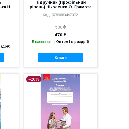
ь
Підручник (Профільний
ька Н.
рівень) Ніколенко О. Грамота
9789663497372
500 ₴
470 ₴
В наявності
Оптом і в роздріб
оздріб
Купити
–20%