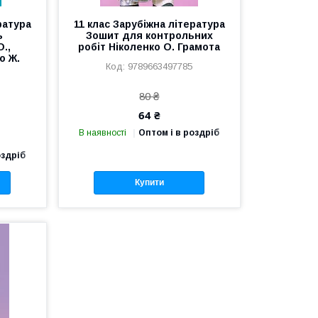
ратура
11 клас Зарубіжна література
ь
Зошит для контрольних
О.,
робіт Ніколенко О. Грамота
о Ж.
9789663497785
80 ₴
64 ₴
В наявності
Оптом і в роздріб
оздріб
Купити