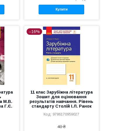
Купити
–16%
ратура
11 клас Зарубіжна література
ь
Зошит для оцінювання
а М.В.
результатів навчання. Рівень
а Г.Є.
стандарту Столій І.Л. Ранок
9786170959027
40 ₴