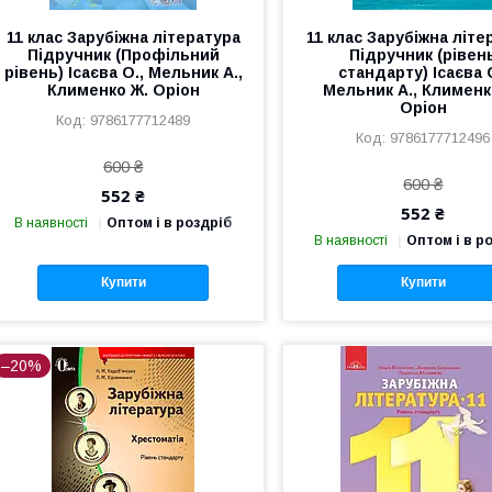
11 клас Зарубіжна література
11 клас Зарубіжна літе
Підручник (Профільний
Підручник (рівен
рівень) Ісаєва О., Мельник А.,
стандарту) Ісаєва 
Клименко Ж. Оріон
Мельник А., Клименк
Оріон
9786177712489
9786177712496
600 ₴
600 ₴
552 ₴
552 ₴
В наявності
Оптом і в роздріб
В наявності
Оптом і в р
Купити
Купити
–20%