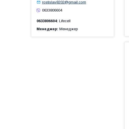
rostislav8202@gmail.com
0633806604
0633806604
Lifecell
Менеджер
Менеджер