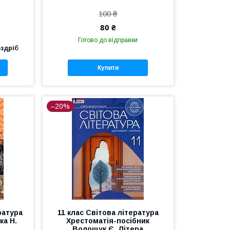
100 ₴
80 ₴
Готово до відправки
оздріб
Купити
–20%
ратура
11 клас Світова література
ка Н.
Хрестоматія-посібник
Волощук Є. Літера