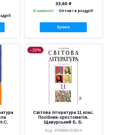
33,60 ₴
В наявності
Оптом і в роздріб
оздріб
Купити
–20%
ратура
Світова література 11 клас.
ела
Посібник-хрестоматія.
Н.С.
Щавурський Б. Б.
9789661019514