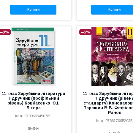
Купити
Купити
–8%
–6%
11 клас Зарубіжна література
11 клас Зарубіжна літе
Підручник (профільний
Підручник (рівен
рівень) Ковбасенко Ю.І.
стандарту) Коновалов
Літера
Паращич В.В. Фефілов
Ранок
9789669450760
9786170952035
350 ₴