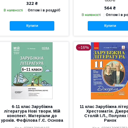
600 ₴
322 ₴
564 ₴
В наявності
Оптом і в роздріб
В наявності
Оптом і в р
Купити
Купити
–16%
6-11 клас Зарубіжна
11 клас Зарубіжна літе
література Нові твори. Мій
Хрестоматія. Джер
конспект. Матеріали до
Столій І.Л., Полулях 
уроків. Фефілова Г.Є. Основа
Ранок