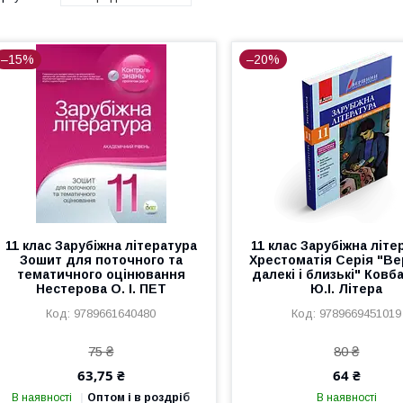
–15%
–20%
11 клас Зарубіжна література
11 клас Зарубіжна літе
Зошит для поточного та
Хрестоматія Серія "В
тематичного оцінювання
далекі і близькі" Ковб
Нестерова О. І. ПЕТ
Ю.І. Літера
9789661640480
9789669451019
75 ₴
80 ₴
63,75 ₴
64 ₴
В наявності
Оптом і в роздріб
В наявності