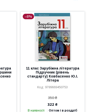
–8%
ратура
11 клас Зарубіжна література
ершини
Підручник (рівень
асенко
стандарту) Ковбасенко Ю.І.
Літера
9789669450753
350 ₴
322 ₴
В наявності
Оптом і в роздріб