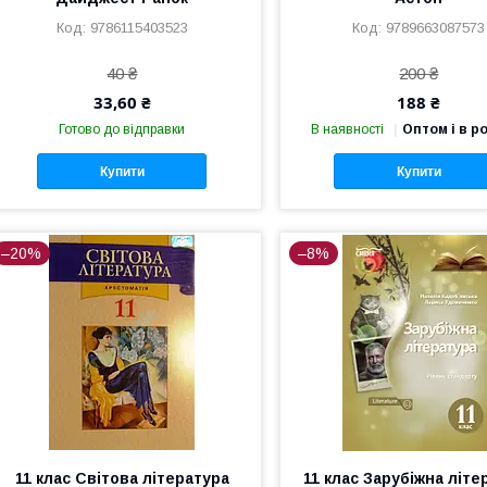
9786115403523
9789663087573
40 ₴
200 ₴
33,60 ₴
188 ₴
Готово до відправки
В наявності
Оптом і в р
Купити
Купити
–20%
–8%
11 клас Світова література
11 клас Зарубіжна літе