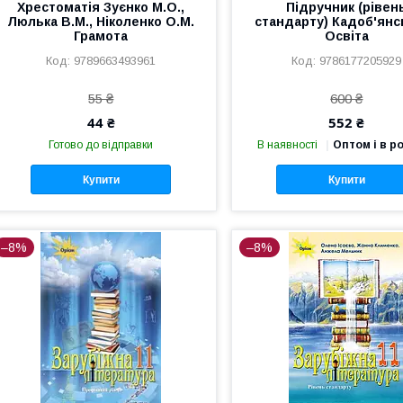
Хрестоматія Зуєнко М.О.,
Підручник (рівен
Люлька В.М., Ніколенко О.М.
стандарту) Кадоб'янс
Грамота
Освіта
9789663493961
9786177205929
55 ₴
600 ₴
44 ₴
552 ₴
Готово до відправки
В наявності
Оптом і в р
Купити
Купити
–8%
–8%