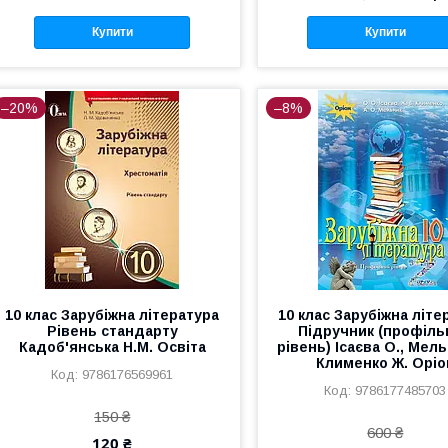
Купити
Купити
–20%
–8%
10 клас Зарубіжна література
10 клас Зарубіжна літе
Рівень стандарту
Підручник (профіль
Кадоб'янська Н.М. Освіта
рівень) Ісаєва О., Мель
Клименко Ж. Оріо
9786176569961
9786177485703
150 ₴
600 ₴
120 ₴