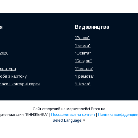
я
Видавництва
"Ранок"
"Генеза"
2026
"Освіта"
"Богдан"
тература
"Гімназія"
роби з картону
"Грамота"
ласи і контурні карти
"Школа"
Сайт створений на маркетплейсі
Prom.ua
Інтернет-магазин "КНИЖЕЧКА" |
Поскаржитися на контент
|
Політика конфіденційн
Select Language
▼