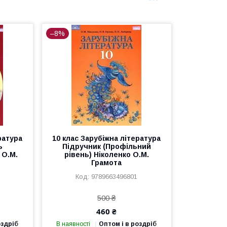
–8%
ратура
10 клас Зарубіжна література
ь
Підручник (Профільний
 О.М.
рівень) Ніколенко О.М.
Грамота
9789663496801
500 ₴
460 ₴
оздріб
В наявності
Оптом і в роздріб