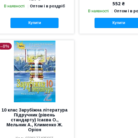
552 ₴
В наявності
Оптом і в роздріб
В наявності
Оптом і в р
Купити
Купити
–8%
10 клас Зарубіжна література
Підручник (рівень
стандарту) Ісаєва О.,
Мельник А., Клименко Ж.
Оріон