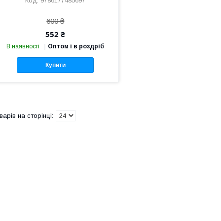
9786177485697
600 ₴
552 ₴
В наявності
Оптом і в роздріб
Купити