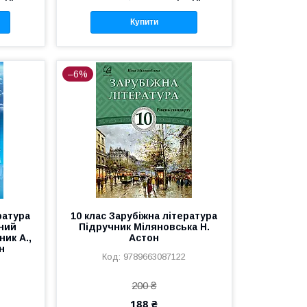
Купити
–6%
ратура
10 клас Зарубіжна література
ний
Підручник Міляновська Н.
ник А.,
Астон
н
9789663087122
200 ₴
188 ₴