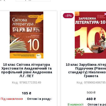
–8%
10 клас Світова література
10 клас Зарубіжна літе
Хрестоматія Академічний та
Підручник (Рівен
профільний рівні Андронова
стандарту) Ніколенко
Л.Г. ПЕТ
Грамота
9786177155149
9789663496795
500 ₴
105 ₴
460 ₴
Під замовлення
Оптом і в роздріб
В наявності
Оптом і в р