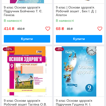
9 клас Основи здоров'я
9 клас | Основи здоров'я.
Підручник Бойченко Т. Є.
Робочий зошит , Бех І. Д. |
Генеза
Алатон
В наявності
В наявності
414
68
₴
₴
450 ₴
85 ₴
Купити
Купити
–16%
–8%
9 клас Основи здоров'я
9 клас Основи здоров’я
Робочий зошит Тагліна О.В.
Підручник Гущина Н. І.