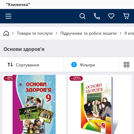
"Книжечка"
Товари та послуги
Підручники та робочі зошити
9 кл
Основи здоров'я
Сортування
0
Фільтри
–8%
–20%