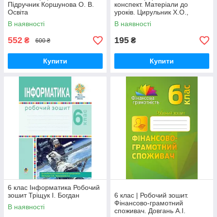
Підручник Коршунова О. В.
конспект. Матеріали до
Освіта
уроків. Цирульник Х.О.,
Олійник М.В. Основа
В наявності
В наявності
552
195
₴
₴
600 ₴
Купити
Купити
6 клас Інформатика Робочий
зошит Тріщук І. Богдан
6 клас | Робочий зошит.
Фінансово-грамотний
В наявності
споживач. Довгань А.І.