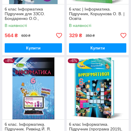
6 клас Інформатика
6 клас | Інформатика.
Підручник для ЗЗСО.
Підручник, Коршунова О. В. |
Бондаренко О.О.,
Освіта
Ластовецький В.В. Ранок
В наявності
В наявності
564
329
₴
₴
600 ₴
350 ₴
Купити
Купити
–8%
–6%
6 клас. Інформатика.
6 клас Інформатика.
Підручник. Ривкінд Й. Я.
Підручник (програма 2019),