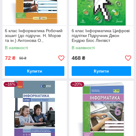
6 клас Інформатика Робочий
6 клас Інформатика Цифрові
зошит (до підручн. Н. Морзе
підлітки Підручник Джон
та ін.) Антонова О.,
Ендрю Біос Лінгвіст
Мартинюк С. ПіП
В наявності
В наявності
72
468
₴
₴
90 ₴
Купити
Купити
–16%
–20%