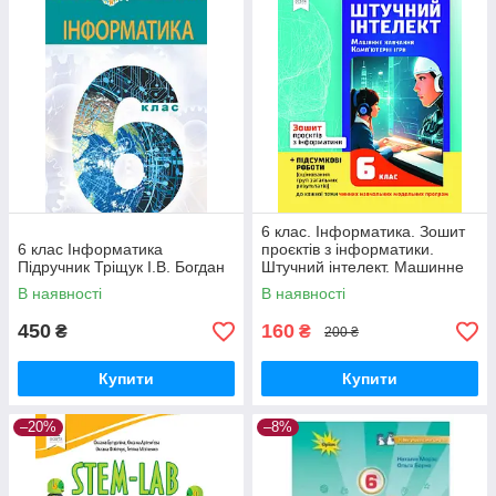
6 клас. Інформатика. Зошит
6 клас Інформатика
проєктів з інформатики.
Підручник Тріщук І.В. Богдан
Штучний інтелект. Машинне
навчання. Комп’ютерні ігри.
В наявності
В наявності
Коршунова О.В. Освіта
450
160
₴
₴
200 ₴
Купити
Купити
–20%
–8%