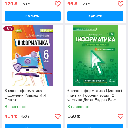
120
96
₴
₴
150 ₴
120 ₴
Купити
Купити
–8%
6 клас Інформатика
6 клас Інформатика Цифрові
Підручник Ривкінд Й.Я.
підлітки Робочий зошит 2
Генеза
частина Джон Ендрю Біос
Лінгвіст
В наявності
В наявності
414
160
₴
₴
450 ₴