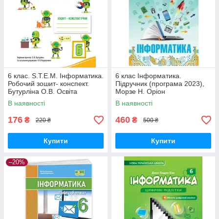
6 клас. S.T.E.M. Інформатика.
6 клас Інформатика.
Робочий зошит- конспект.
Підручник (програма 2023),
Бутурліна О.В. Освіта
Морзе Н. Оріон
В наявності
В наявності
176
460
₴
₴
220 ₴
500 ₴
Купити
Купити
–20%