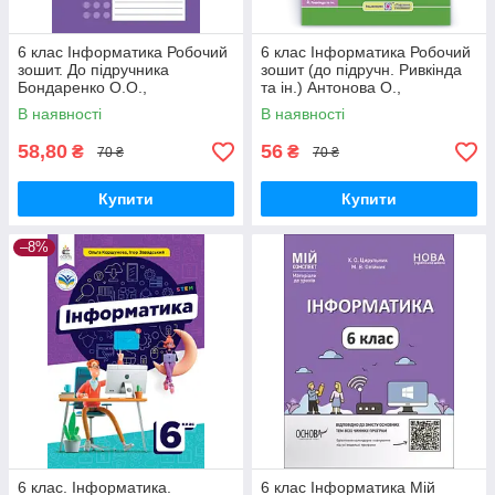
6 клас Інформатика Робочий
6 клас Інформатика Робочий
зошит. До підручника
зошит (до підручн. Ривкінда
Бондаренко О.О.,
та ін.) Антонова О.,
Ластовецький В.В. Ранок
Мартинюк С. ПіП
В наявності
В наявності
58,80
56
₴
₴
70 ₴
70 ₴
Купити
Купити
–8%
6 клас. Інформатика.
6 клас Інформатика Мій