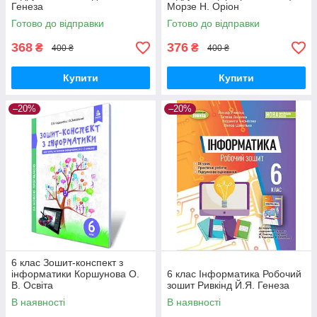
Генеза
Морзе Н. Оріон
Готово до відправки
Готово до відправки
368
376
₴
₴
400 ₴
400 ₴
Купити
Купити
–20%
–20%
6 клас Зошит-конспект з
інформатики Коршунова О.
6 клас Інформатика Робочий
В. Освіта
зошит Ривкінд Й.Я. Генеза
В наявності
В наявності