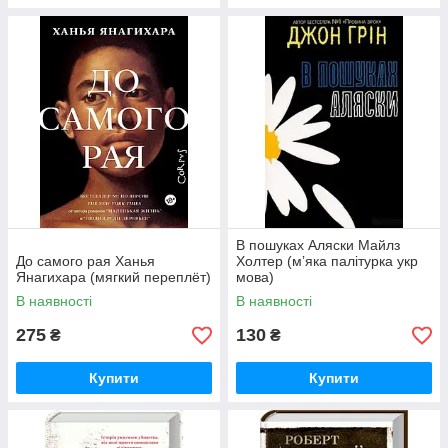
В пошуках Аляски Майлз
До самого рая Ханья
Холтер (мʼяка палітурка укр
Янагихара (мягкий переплёт)
мова)
В наявності
В наявності
275
130
₴
₴
Купити
Купити