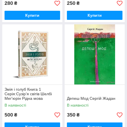
280
250
₴
₴
Купити
Купити
Змія і голуб Книга 1
Серія:Сузір’я світів Шелбі
Мег'юрін Рідна мова
Депеш Мод Сергій Жадан
В наявності
В наявності
500
350
₴
₴