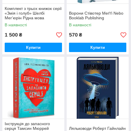
Комплект з трьох книжок серії
«Змія і голуб» Шелбі
Ворони Стівотер Меґґі Nebo
Мег’юрін Рідна мова
Booklab Publishing
В наявності
В наявності
1 500
570
₴
₴
Купити
Купити
Інструкція до запасного
серця Тамсин Мюррей
Ляльководи Роберт Гайнлайн