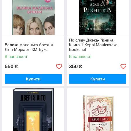
По сліду Джека-Різника.
Велика маленька брехня
Книга 1 Керрі Маніскалко
Ліян Моріарті КМ-Букс
Bookchef
В наявності
В наявності
550
350
₴
₴
Купити
Купити