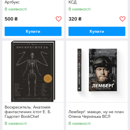
Артбукс
КСД
В наявності
В наявності
500
320
₴
₴
Купити
Купити
Воскреситель: Анатомія
фантастичних істот Е. Б.
Лемберґ: мамцю, ну не плач
Гадспет BookChef
Олена Чернінька ВСЛ
В наявності
В наявності