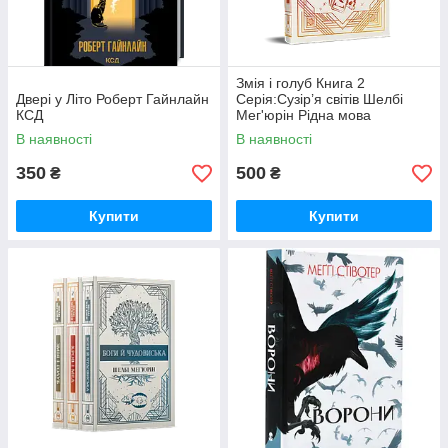
Змія і голуб Книга 2
Двері у Літо Роберт Гайнлайн
Серія:Сузір’я світів Шелбі
КСД
Мег'юрін Рідна мова
В наявності
В наявності
350
500
₴
₴
Купити
Купити