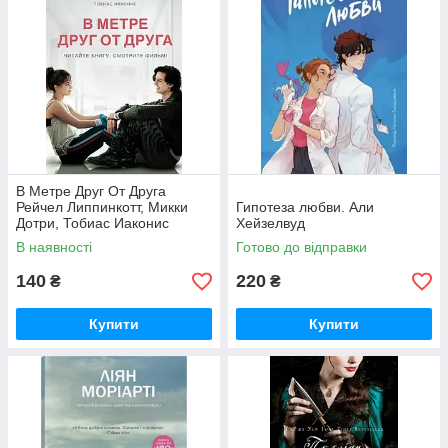
В Метре Друг От Друга
Рейчел Липпинкотт, Микки
Гипотеза любви. Али
Дотри, Тобиас Иаконис
Хейзелвуд
В наявності
Готово до відправки
140
220
₴
₴
Купити
Купити