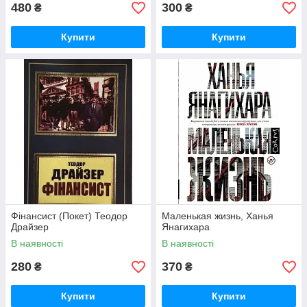
480
300
₴
₴
Купити
Купити
Фінансист (Покет) Теодор
Маленькая жизнь, Ханья
Драйзер
Янагихара
В наявності
В наявності
280
370
₴
₴
Купити
Купити